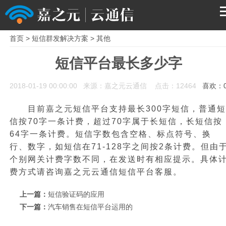
首页
>
短信群发解决方案
>
其他
首页
短信平台最长多少字
产品
2018-01-19 00:00:00 来源：嘉之元云通信 点击：12464
喜欢：
解决方案
目前
嘉之元
短信平台支持最长300字短信，普通短
信按70字一条计费，超过70字属于长短信，长短信按
服务支持
64字一条计费。短信字数包含空格、标点符号、换
行、数字，如短信在71-128字之间按2条计费。但由
个别网关计费字数不同，在发送时有相应提示。具体
关于我们
费方式请咨询嘉之元云通信短信平台客服。
上一篇：
短信验证码的应用
下一篇：
汽车销售在短信平台运用的