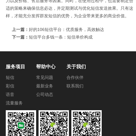
力以及价格、售后服务等因素。同时，在使用过程中，也需要制定合
适的策略来确保信息必达，并定期测试与优化短信发送效果。只有这
样，才能充分发挥群发短信的优势，为企业带来更多的商业价值。
上一篇：
好的106短信平台：优质服务，高效触达
下一篇：
短信平台多钱一条：短信单价构成
服务项目
帮助中心
关于我们
短信
常见问题
合作伙伴
彩信
最新业务
联系我们
语音
公司动态
流量服务