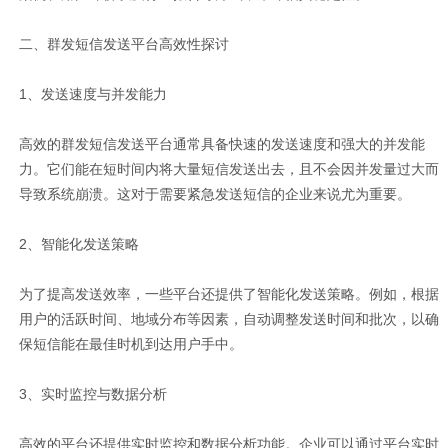
二、群发短信发送平台高效性探讨
1、发送速度与并发能力
高效的群发短信发送平台通常具备快速的发送速度和强大的并发能
力。它们能在短时间内将大量短信发送出去，且不会因并发量过大而
导致系统崩溃。这对于需要紧急发送短信的企业来说尤为重要。
2、智能化发送策略
为了提高发送效率，一些平台还提供了智能化发送策略。例如，根据
用户的活跃时间、地域分布等因素，自动调整发送时间和批次，以确
保短信能在最佳时机到达用户手中。
3、实时监控与数据分析
高效的平台还提供实时监控和数据分析功能。企业可以通过平台实时