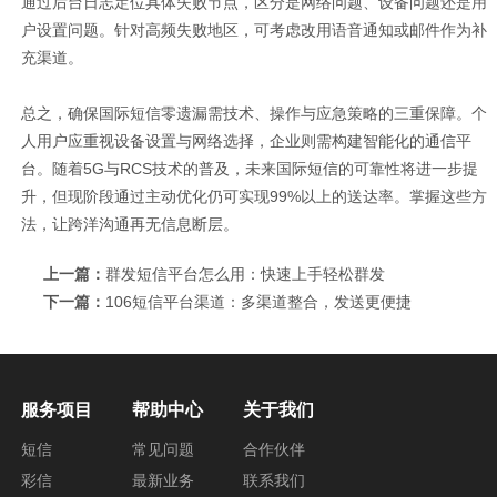
通过后台日志定位具体失败节点，区分是网络问题、设备问题还是用
户设置问题。针对高频失败地区，可考虑改用语音通知或邮件作为补
充渠道。
总之，确保国际短信零遗漏需技术、操作与应急策略的三重保障。个
人用户应重视设备设置与网络选择，企业则需构建智能化的通信平
台。随着5G与RCS技术的普及，未来国际短信的可靠性将进一步提
升，但现阶段通过主动优化仍可实现99%以上的送达率。掌握这些方
法，让跨洋沟通再无信息断层。
上一篇：
群发短信平台怎么用：快速上手轻松群发
下一篇：
106短信平台渠道：多渠道整合，发送更便捷
服务项目
帮助中心
关于我们
短信
常见问题
合作伙伴
彩信
最新业务
联系我们