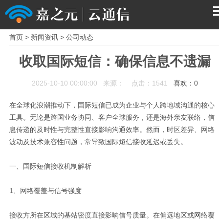
首页
>
新闻资讯
>
公司动态
首页
收取国际短信：确保信息不遗漏
产品
2025-10-10 00:00:00 来源： 点击：1541
喜欢：
0
解决方案
在全球化浪潮推动下，国际短信已成为企业与个人跨地域沟通的核心
工具。无论是跨国业务协同、客户全球服务，还是海外亲友联络，信
服务支持
息传递的及时性与完整性直接影响沟通效率。然而，时区差异、网络
波动及技术兼容性问题，常导致国际短信接收延迟或丢失。
关于我们
一、国际短信接收机制解析
1、网络覆盖与信号强度
接收方所在区域的基站密度直接影响信号质量。在偏远地区或网络覆