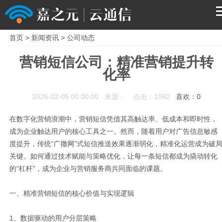
首页
>
新闻资讯
>
公司动态
首页
营销短信公司：精准营销提升转
化率
产品
2026-02-05 00:00:00 来源： 点击：1092
喜欢：
0
解决方案
在数字化营销浪潮中，营销短信凭借其高触达率、低成本和即时性，
服务支持
成为企业触达用户的核心工具之一。然而，随着用户对广告信息敏感
度提升，传统“广撒网”式短信推送效果逐渐弱化，精准化运营成为破
关键。如何通过技术赋能与策略优化，让每一条短信都成为撬动转化
关于我们
的“杠杆”，成为企业与营销服务商共同面临的课题。
一、精准营销短信的核心价值与实现逻辑
1、数据驱动的用户分层策略