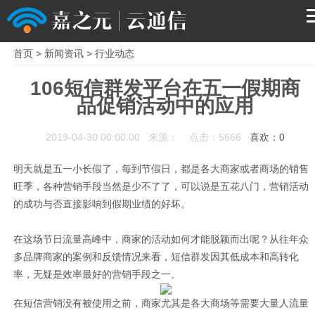
首页
>
新闻资讯
>
行业动态
首页
106短信群发平台在五一假期商
品促销活动中的应用
产品
2019-04-30 00:00:00 来源： 点击：5666
喜欢：
0
解决方案
明天就是五一小长假了，每到节假日，都是各大商家或者商场的销售
服务支持
旺季，各种营销手段当然是少不了了，可以说是五花八门，营销活动
的成功与否直接影响到假期业绩的好坏。
关于我们
在这场节日流量高峰中，商家的活动如何才能脱颖而出呢？从往年众
多品牌商家的案例和反馈情况来看，短信群发因其低成本和高转化
率，无疑是效率最好的营销手段之一。
在短信营销没有被使用之前，商家尤其是各大商场等需要大量人流量