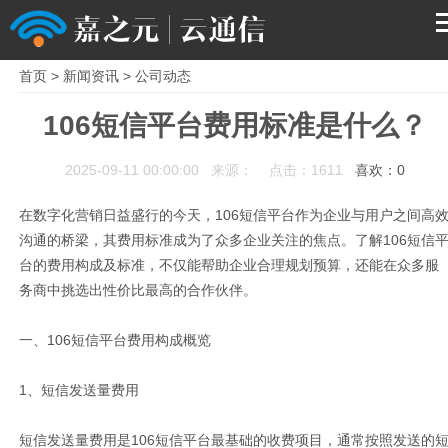
首页
>
新闻资讯
>
公司动态
首页
106短信平台费用标准是什么？
产品
2025-09-11 00:00:00 来源： 点击：1611
喜欢：
0
解决方案
在数字化营销日益盛行的今天，
106短信平台
作为企业与用户之间高
沟通的桥梁，其费用标准成为了众多企业关注的焦点。了解106短信
服务支持
台的费用构成及标准，不仅能帮助企业合理规划预算，还能在众多服
务商中挑选出性价比最高的合作伙伴。
关于我们
一、106短信平台费用构成概览
1、短信发送量费用
短信发送量费用是106短信平台最基础的收费项目，通常按照发送的