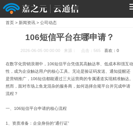
首页
>
新闻资讯
>
公司动态
首页
106短信平台在哪申请？
产品
2026-06-05 00:00:00 来源： 点击：565
喜欢：
0
解决方案
在数字化营销浪潮中，106短信平台凭借其高触达率、低成本和强互
性，成为企业触达用户的核心工具。无论是验证码发送、通知提醒还
服务支持
是营销推广，106短信都能通过三大运营商的专属通道实现精准触达
然而，面对市场上鱼龙混杂的服务商，如何选择合规平台并完成申请
流程？
关于我们
一、106短信平台申请的核心流程
1、资质准备：企业身份的“通行证”