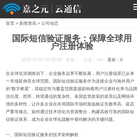
首页
>
新闻资讯
>
公司动态
首页
国际短信验证服务：保障全球用
户注册体验
产品
2026-07-07 00:00:00 来源： 点击：341
喜欢：
0
解决方案
在全球化浪潮推动下，企业服务边界不断拓展，用户注册场景已从单
服务支持
一市场延伸至全球范围。国际短信验证服务作为连接企业与海外用户
的“数字桥梁”，其稳定性与覆盖范围直接影响着用户注册转化率与品
信任度。然而，跨境通信的复杂性、各国监管政策的差异以及网络环
关于我们
境的多样性，让许多企业在布局国际市场时面临验证失败率高、延迟
严重等痛点。如何通过技术优化与资源整合，构建高效可靠的国际短
信验证体系，成为企业全球化战略中亟待解决的关键问题。
一、国际短信验证服务的技术架构解析