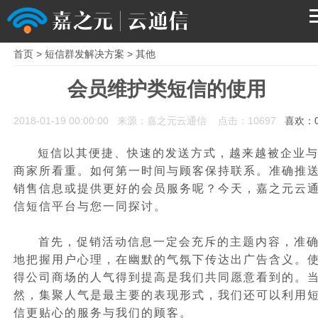
首页
>
短信群发解决方案
>
其他
首页
会员维护类短信的使用
产品
2018-01-19 00:00:00 来源：嘉之元云通信 点击：10697
喜欢：
解决方案
短信以其便捷、快速的发送方式，越来越被企业
商家所看重。如何第一时间与顾客保持联系。准确推
服务支持
销售信息或提供更好的会员服务呢？今天，
嘉之元云
信
短信平台与您一同探讨。
关于我们
首先，促销活动信息一定会充斥的主题内容，准
地把握用户心理，在幽默的气氛下传达出广告含义。
得公司商场的人气得到提高是我们共同愿意看到的。
然，集聚人气是最主要的表现形式，我们还可以利用
信更贴心的服务与我们的顾客。