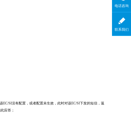
电话咨询
联系我们
.该EC/SI没有配置，或者配置未生效，此时对该EC/SI下发的短信，返
回此应答；