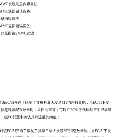
SMWC发现消息内容非法
SMMC返回错误应答,
消息内容非法
SMMC返回错误应答,
其他原因被SMWC过滤
对该EC/SI开通了限制了其每月最大发送MT消息数量能，当EC/SI下发
短信超过该配置数量时，返回此应答；可以在EC业务代码配置中或者SI
的二级EC配置中确认其月流量的阀值；
.对该EC/SI开通了限制了其每日最大发送MT消息数量能，当EC/SI下发