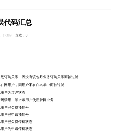
误代码汇总
击：17389
喜欢：
0
缺乏订购关系，因没有该包月业务订购关系而被过滤
非在网用户，因用户不在白名单中而被过滤
此用户为过户状态
号码禁用，禁止该用户使用梦网业务
此用户已欠费预销号
此用户已申请预销号
此用户已欠费停机状态
此用户为申请停机状态