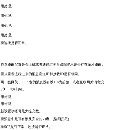
不用处理。
不用处理。
不用处理。
不用处理。
查看连接是否正常。
请检查路由配置是否正确或者通过维测台跟踪消息是否存在循环路由。
查看从重发进程过来的消息发送ID和接收ID是否相同。
固网一级网关，SP下发的消息没有以118为前缀，或者互联网关消息没
以CPID为前缀。
不用处理。
不用处理。
重新设置该帐号最大提交数。
查看消息中是否有涉及安全的内容。(洛阳拦截)
查看SCP是否正常，连接是否正常。