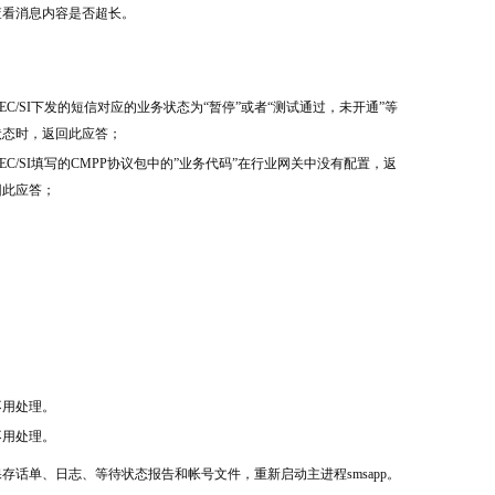
查看消息内容是否超长。
.EC/SI下发的短信对应的业务状态为“暂停”或者“测试通过，未开通”等
状态时，返回此应答；
.EC/SI填写的CMPP协议包中的”业务代码”在行业网关中没有配置，返
回此应答；
不用处理。
不用处理。
保存话单、日志、等待状态报告和帐号文件，重新启动主进程smsapp。