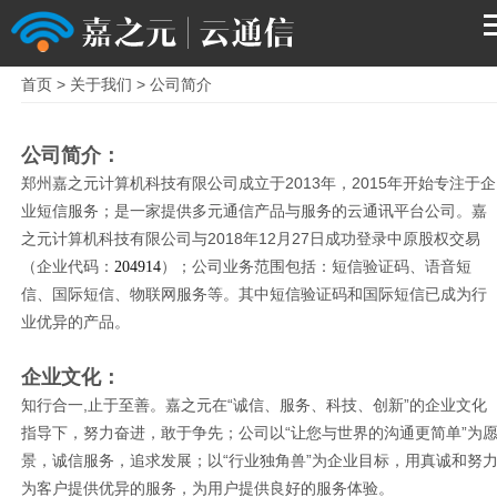
首页
>
关于我们
>
公司简介
首页
公司简介：
产品
郑州嘉之元计算机科技有限公司成立于2013年，2015年开始专注于企
业短信服务；是
一家提供多元通信产品与服务的云通讯平台公司。嘉
解决方案
之元计算机科技有限公司与2018
年12月27日成功登录中原股权交易
（企业代码：
）；公司业务范围包括：
短
信验证码、语音短
204914
服务支持
信、国际短信、物联网服务等。其中短信验证码和国际短信已成为
行
业优异的产品。
关于我们
企业文化：
知行合一,止于至善。嘉之元在“诚信、服务、科技、创新”的企业文化
指导下，努力奋
进，敢于争先；公司以“让您与世界的沟通更简单”为
景，诚信服务，追求发展；以
“行业独角兽”为企业目标，用真诚和努
为客户提供优异的服务，为用户提供良好的
服务体验。