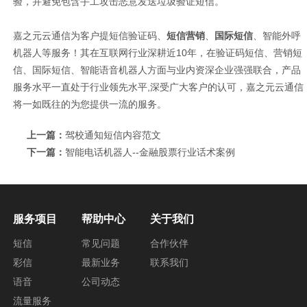
验，并避免包含手工攻击恶意发送垃圾验证短信。
嘉之元云通信为客户提
短信验证码
、
短信营销
、
国际短信
、
智能外呼
机器人
等服务！其在互联网行业深耕近
10
年，在验证码短信、营销短
信、国际短信、
智能语音机器人
方面与业内资深企业强强联合，产品
服务水平一直处于行业领先水平
,
深受广大客户的认可，嘉之元云通信
将一如既往的为您提供一流的服务。
上一篇：
驾校通知短信内容范文
下一篇：
智能电话机器人--金融股票行业话术案例
服务项目
帮助中心
关于我们
短信
常见问题
合作伙伴
彩信
最新业务
联系我们
语音
公司动态
流量服务