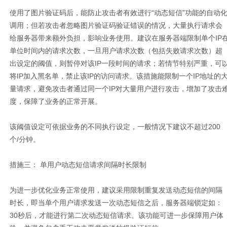
使用了图片验证码后，能防止攻击者有效进行“动态短信”功能的自动
调用；但若攻击者忽略图片验证码验证错误的情况，大量执行请求会
给服务器带来额外负担，影响业务使用。建议在服务器端限制单个
IP
单位时间内的请求次数，一旦用户请求次数（包括失败请求次数）超
出设定的阈值，则暂停对该
IP
一段时间的请求；若情节特别严重，可
将
IP
加入黑名单，禁止该
IP
的访问请求。该措施能限制一个
IP
地址的
量请求，避免攻击者通过同一个
IP
对大量用户进行攻击，增加了攻击
度，保障了业务的正常开展。
该阈值设定可依据业务的不同执行设定，一般情况下建议不超过
200
个
/
分钟。
措施三： 单用户动态短信请求间隔时长限制
为进一步优化业务正常使用，建议采用限制重复发送动态短信的间隔
时长，即当单个用户请求发送一次动态短信之后，服务器端锁定如：
30
秒后，才能进行第二次动态短信请求。该功能可进一步保障用户体