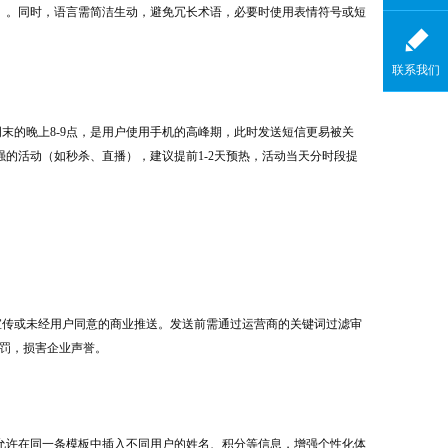
截止”）。同时，语言需简洁生动，避免冗长术语，必要时使用表情符号或短
联系我们
周末的晚上8-9点，是用户使用手机的高峰期，此时发送短信更易被关
的活动（如秒杀、直播），建议提前1-2天预热，活动当天分时段提
假宣传或未经用户同意的商业推送。发送前需通过运营商的关键词过滤审
处罚，损害企业声誉。
允许在同一条模板中插入不同用户的姓名、积分等信息，增强个性化体