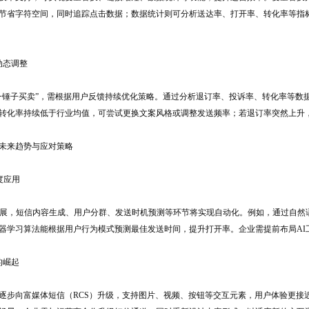
节省字符空间，同时追踪点击数据；数据统计则可分析送达率、打开率、转化率等指
动态调整
一锤子买卖”，需根据用户反馈持续优化策略。通过分析退订率、投诉率、转化率等数
转化率持续低于行业均值，可尝试更换文案风格或调整发送频率；若退订率突然上升
未来趋势与应对策略
度应用
发展，短信内容生成、用户分群、发送时机预测等环节将实现自动化。例如，通过自然语
器学习算法能根据用户行为模式预测最佳发送时间，提升打开率。企业需提前布局AI
的崛起
逐步向富媒体短信（RCS）升级，支持图片、视频、按钮等交互元素，用户体验更接近