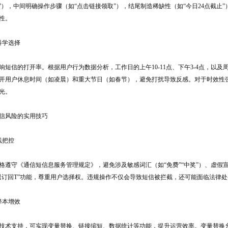
减50”），中间明确操作步骤（如“点击链接领取”），结尾制造稀缺性（如“今日24点
性。
科学选择
响短信的打开率。根据用户行为数据分析，工作日的上午10-11点、下午3-4点，以及
开用户休息时间（如凌晨）和重大节日（如春节），避免打扰导致反感。对于时效性强
光。
信风险的实用技巧
线把控
格遵守《通信短信息服务管理规定》，避免涉及敏感词汇（如“免费”“中奖”）、虚
退订回T”功能，尊重用户选择权。违规操作不仅会导致短信被拦截，还可能面临法律
降本增效
技术支持，可实现变量替换、链接缩短、数据统计等功能，提升运营效率。变量替换