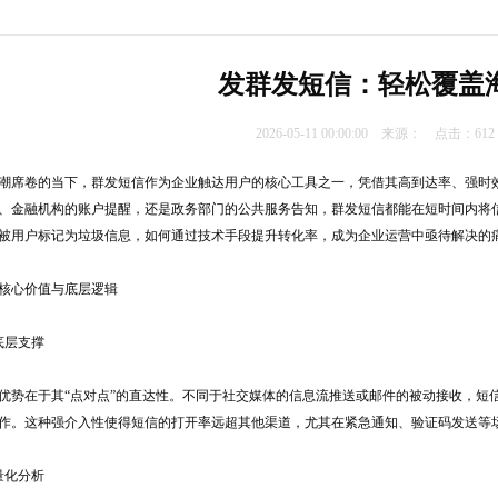
发群发短信：轻松覆盖
2026-05-11 00:00:00 来源： 点击：6
潮席卷的当下，群发短信作为企业触达用户的核心工具之一，凭借其高到达率、强时
、金融机构的账户提醒，还是政务部门的公共服务告知，群发短信都能在短时间内将
被用户标记为垃圾信息，如何通过技术手段提升转化率，成为企业运营中亟待解决的
核心价值与底层逻辑
底层支撑
优势在于其“点对点”的直达性。不同于社交媒体的信息流推送或邮件的被动接收，短
作。这种强介入性使得短信的打开率远超其他渠道，尤其在紧急通知、验证码发送等场
量化分析