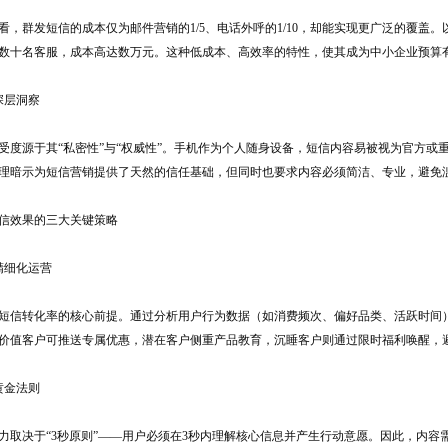
，群发短信的成本仅为邮件营销的1/5、电话外呼的1/10，却能实现更广泛的覆盖。以一
数十名客服，成本高达数万元。这种低成本、高效率的特性，使其成为中小企业预算
深层洞察
受度源于其“私密性”与“权威性”。手机作为个人随身设备，短信内容易被视为官方
理暗示为短信营销提供了天然的信任基础，但同时也要求内容必须简洁、专业，避免
信效果的三大关键策略
精细化运营
短信转化率的核心前提。通过分析用户行为数据（如消费频次、偏好品类、活跃时间
价值客户可推送专属优惠，潜在客户侧重产品教育，沉睡客户则通过限时福利唤醒，避
黄金法则
力取决于“3秒原则”——用户必须在3秒内理解核心信息并产生行动意愿。因此，内容需