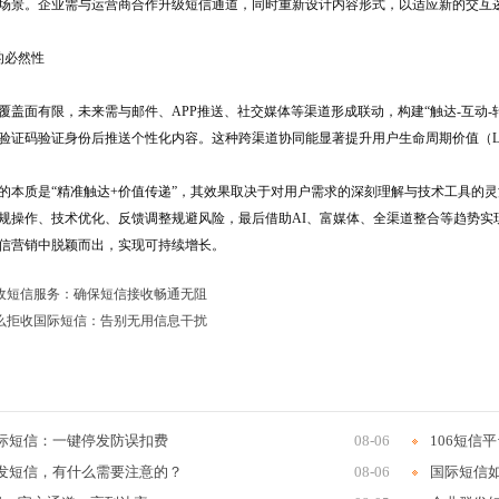
场景。企业需与运营商合作升级短信通道，同时重新设计内容形式，以适应新的交互
的必然性
覆盖面有限，未来需与邮件、APP推送、社交媒体等渠道形成联动，构建“触达-互动
验证码验证身份后推送个性化内容。这种跨渠道协同能显著提升用户生命周期价值（L
的本质是“精准触达+价值传递”，其效果取决于对用户需求的深刻理解与技术工具的
规操作、技术优化、反馈调整规避风险，最后借助AI、富媒体、全渠道整合等趋势实
信营销中脱颖而出，实现可持续增长。
收短信服务：确保短信接收畅通无阻
么拒收国际短信：告别无用信息干扰
际短信：一键停发防误扣费
08-06
106短信
发短信，有什么需要注意的？
08-06
国际短信