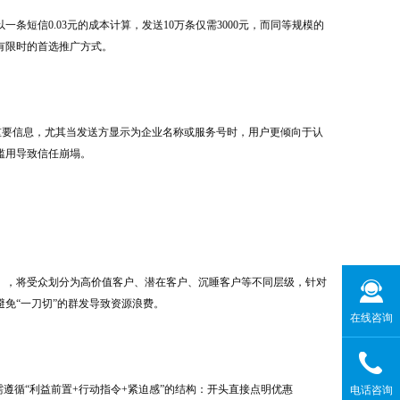
条短信0.03元的成本计算，发送10万条仅需3000元，而同等规模的
有限时的首选推广方式。
或重要信息，尤其当发送方显示为企业名称或服务号时，用户更倾向于认
滥用导致信任崩塌。
），将受众划分为高价值客户、潜在客户、沉睡客户等不同层级，针对
免“一刀切”的群发导致资源浪费。
在线咨询
遵循“利益前置+行动指令+紧迫感”的结构：开头直接点明优惠
电话咨询