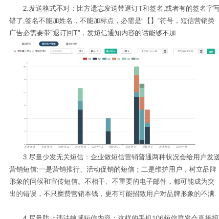
2.发送格式不对：比方遗忘发送带退订T和签名,或者有的签名字
错了,签名不能加姓名，不能加标点，必需是“【】”符号，短信营销类
广告必需要带”退订回T”，发短信通知内容的话能够不加.
3.尽量少发无关短信：企业做短信营销普通两种状况会给用户发
营销短信:一是营销推行、活动促销的短信；二是维护用户，树立品牌
形象的问候和宣传短信。不相干、不重要的电子邮件，都可能成为突
出的错误，不只糜费营销本钱，更有可能招致用户对品牌形象的不满.
4.尽量防止违法敏感短信内容：这样的手机106短信群发会直接招