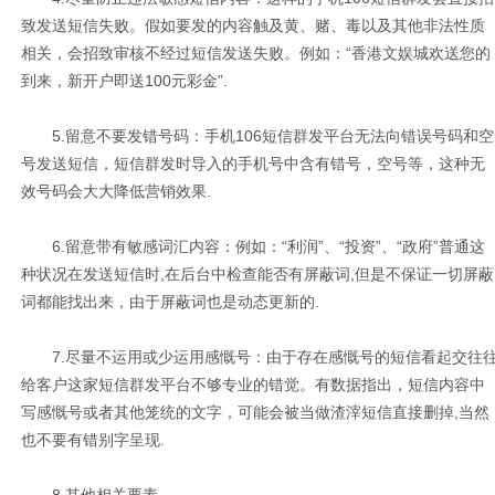
致发送短信失败。假如要发的内容触及黄、赌、毒以及其他非法性质
相关，会招致审核不经过短信发送失败。例如：“香港文娱城欢送您的
到来，新开户即送100元彩金”.
5.留意不要发错号码：手机106短信群发平台无法向错误号码和空
号发送短信，短信群发时导入的手机号中含有错号，空号等，这种无
效号码会大大降低营销效果.
6.留意带有敏感词汇内容：例如：“利润”、“投资”、“政府”普通这
种状况在发送短信时,在后台中检查能否有屏蔽词,但是不保证一切屏蔽
词都能找出来，由于屏蔽词也是动态更新的.
7.尽量不运用或少运用感慨号：由于存在感慨号的短信看起交往
给客户这家短信群发平台不够专业的错觉。有数据指出，短信内容中
写感慨号或者其他笼统的文字，可能会被当做渣滓短信直接删掉,当然
也不要有错别字呈现.
8.其他相关要素。