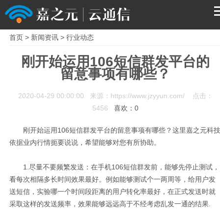
首页
>
新闻资讯
>
行业动态
首页
刚开始运用106短信群发平台的
留意事项有哪些？
产品
2020-04-29 00:00:00 来源：https://www.jzyyun.com/ 点击：
解决方案
5456
喜欢：
0
服务支持
刚开始运用106短信群发平台的留意事项有哪些？这里嘉之元科
依据业内行情扼要说说，希望能够对您有所协助。
关于我们
1.尽量不要频繁发送：在手机106短信群发前，能够先停止测试，
看每次相隔多长时间效果最好。例如能够测试个一两周等，给用户发
送短信，实验哪一个时间段距离的用户转化率最好，在正式发送时就
采取这样的发送频率，效果能够远远高于不经考虑乱发一通的结果.