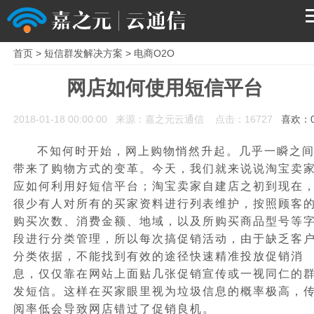
首页
>
短信群发解决方案
>
电商O2O
首页
网店如何使用短信平台
产品
2018-01-18 00:00:00 来源：嘉之元云通信 点击：16727
喜欢：
解决方案
不知何时开始，网上购物悄然升起。几乎一瞬之
带来了购物方式的变革。今天，我们就来说说淘宝卖
服务支持
应如何利用好短信平台；淘宝卖家自建店之初到现在
很少有人对所有的买家资料进行列表维护，按照顾客
购买次数、消费金额、地域，以及所购买商品型号等
关于我们
段进行分类管理，所以每次搞促销活动，由于缺乏客
分类依据，不能找到有效的途径快速精准投放促销消
息，仅仅靠在网站上面贴几张促销宣传或一视同仁的
发短信
。这样在买家眼里视为垃圾信息的概率极高，
阅率低会导致网店错过了促销良机。